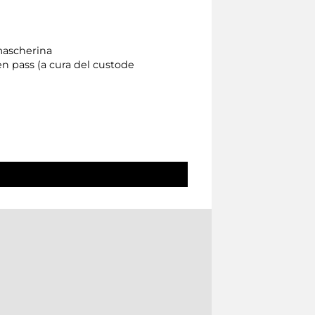
 mascherina
een pass (a cura del custode