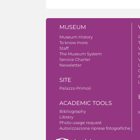
MUSEUM
Museum History
To know more
Staff
V
The Museum System
Service Charter
V
Newsletter
A
SITE
Palazzo Primoli
ACADEMIC TOOLS
Bibliography
Library
Photo usage request
Autorizzazione riprese fotografiche