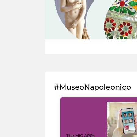
#MuseoNapoleonico
The MiC APPs