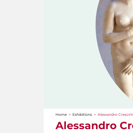
Home
>
Exhibitions
>
Alessandro Crescim
You are here
Alessandro Cr