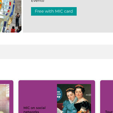
Evento
Free with MIC card
MiC on social
networks
Tour