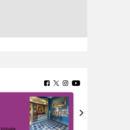
Google Arts &
 Virtuale
Culture