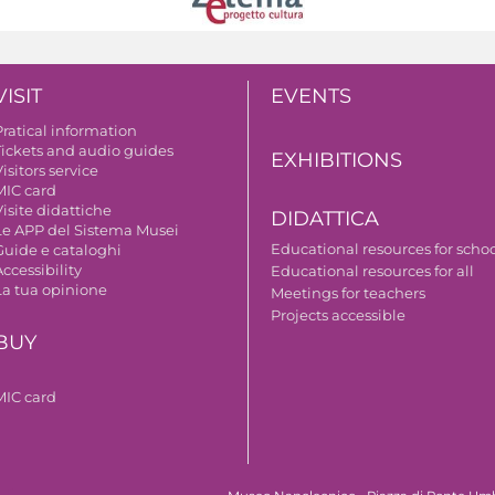
VISIT
EVENTS
Pratical information
Tickets and audio guides
EXHIBITIONS
isitors service
MIC card
isite didattiche
DIDATTICA
Le APP del Sistema Musei
Educational resources for scho
Guide e cataloghi
ccessibility
Educational resources for all
La tua opinione
Meetings for teachers
Projects accessible
BUY
MIC card