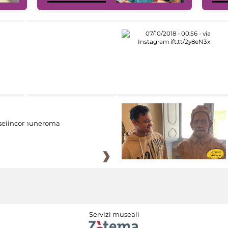
eiincomuneroma
Servizi museali