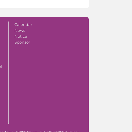
Calendar
News
Notice
Sponsor
ol