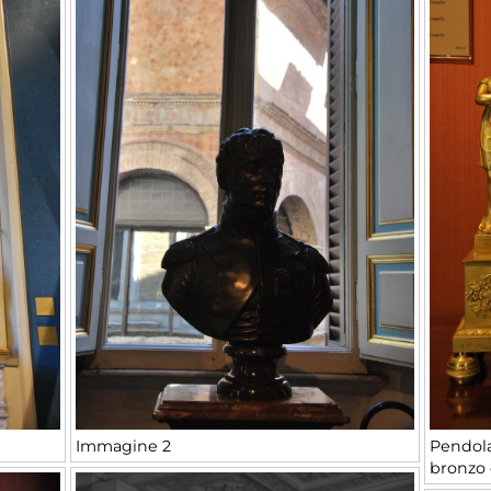
Immagine 2
Pendola
bronzo 