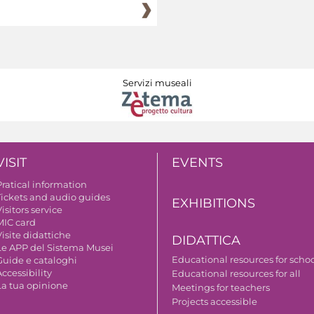
Servizi museali
VISIT
EVENTS
Pratical information
Tickets and audio guides
EXHIBITIONS
isitors service
MIC card
isite didattiche
DIDATTICA
Le APP del Sistema Musei
Educational resources for scho
Guide e cataloghi
ccessibility
Educational resources for all
La tua opinione
Meetings for teachers
Projects accessible