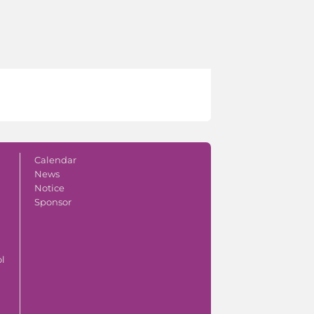
Calendar
News
Notice
Sponsor
ol