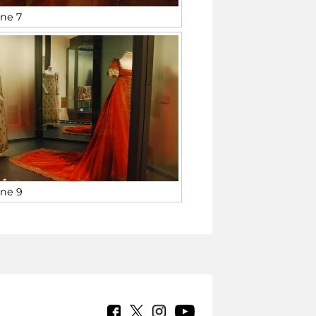
ne 7
ne 9