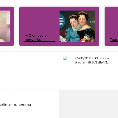
MiC on social
networks
Tour
eiincomuneroma