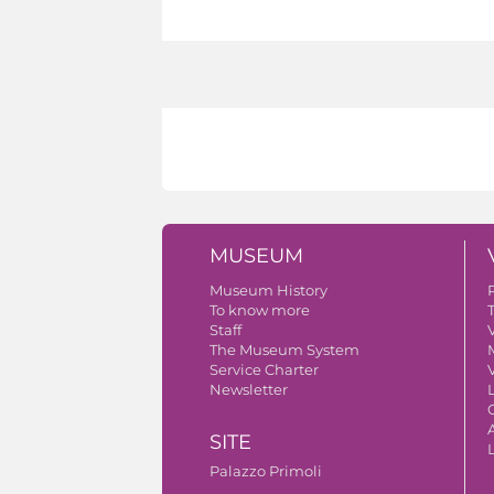
MUSEUM
Museum History
To know more
Staff
V
The Museum System
Service Charter
V
Newsletter
A
SITE
Palazzo Primoli