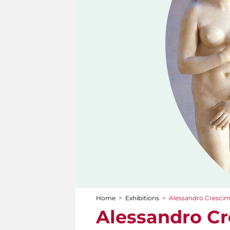
Home
>
Exhibitions
>
Alessandro Crescim
You are here
Alessandro Cr