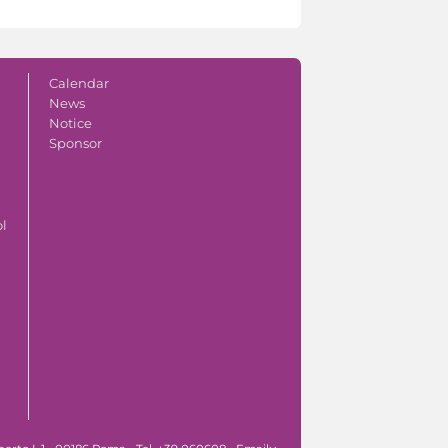
Calendar
News
Notice
Sponsor
ol