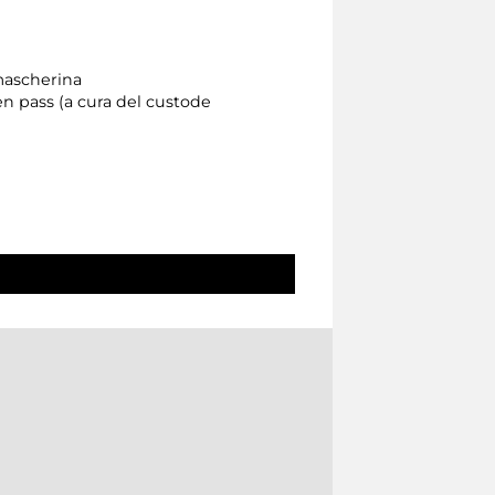
 mascherina
een pass (a cura del custode