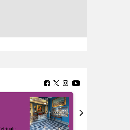
Google Arts &
 Virtuale
Culture