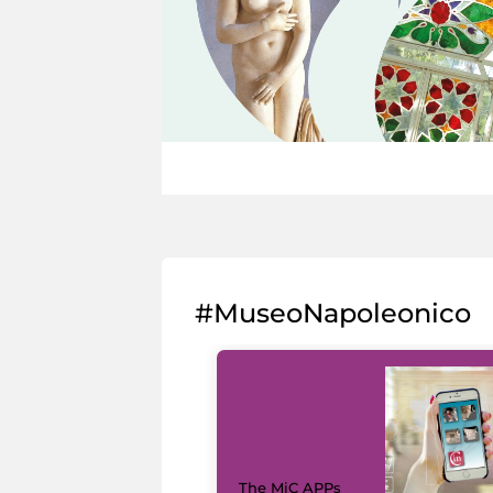
#MuseoNapoleonico
The MiC APPs