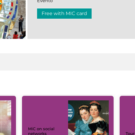
Evento
Free with MIC card
MiC on social
networks
Tour