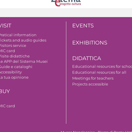
VISIT
EVENTS
Pratical information
Tickets and audio guides
EXHIBITIONS
isitors service
MIC card
isite didattiche
DIDATTICA
Le APP del Sistema Musei
Educational resources for scho
Guide e cataloghi
ccessibility
Educational resources for all
La tua opinione
Meetings for teachers
Projects accessible
BUY
MIC card