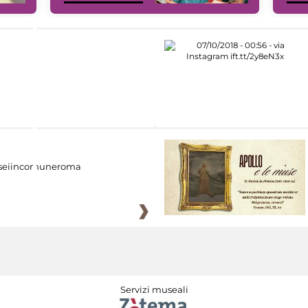
eiincomuneroma
Servizi museali