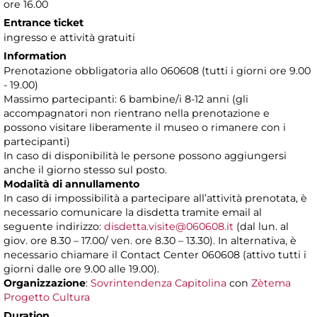
ore 16.00
Entrance ticket
ingresso e attività gratuiti
Information
Prenotazione obbligatoria allo 060608 (tutti i giorni ore 9.00
- 19.00)
Massimo partecipanti: 6 bambine/i 8-12 anni (gli
accompagnatori non rientrano nella prenotazione e
possono visitare liberamente il museo o rimanere con i
partecipanti)
In caso di disponibilità le persone possono aggiungersi
anche il giorno stesso sul posto.
Modalità di annullamento
In caso di impossibilità a partecipare all’attività prenotata, è
necessario comunicare la disdetta tramite email al
seguente indirizzo:
disdetta.visite@060608.it
(dal lun. al
giov. ore 8.30 – 17.00/ ven. ore 8.30 – 13.30). In alternativa, è
necessario chiamare il Contact Center 060608 (attivo tutti i
giorni dalle ore 9.00 alle 19.00).
Organizzazione
:
Sovrintendenza Capitolina
con
Zètema
Progetto Cultura
Duration