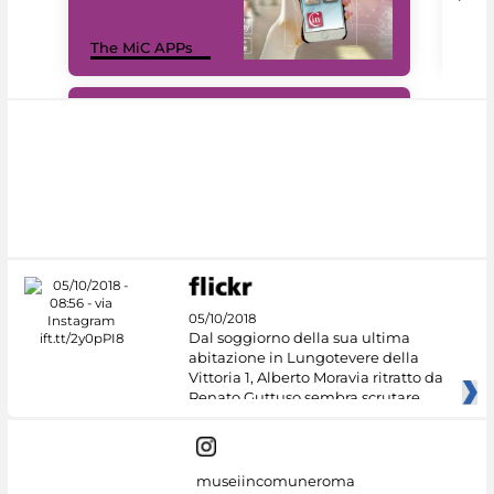
MiC
The MiC APPs
net
#DiscoverMiC
05/10/2018
Dal soggiorno della sua ultima
abitazione in Lungotevere della
Vittoria 1, Alberto Moravia ritratto da
Renato Guttuso sembra scrutare
museiincomuneroma