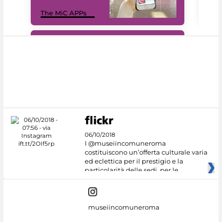
MiC
The MiC APPs
net
#DiscoverMiC
06/10/2018
I @museiincomuneroma
costituiscono un’offerta culturale varia
ed eclettica per il prestigio e la
particolarità delle sedi, per le
museiincomuneroma