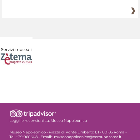
Servizi museali
Leggi le recensioni su:
Museo Napoleonico
Museo Napoleonico - Piazza di Ponte Umberto I, 1 - 00186 Roma -
Tel. +39 060608 - Email: : museonapoleonico@comune.roma.it