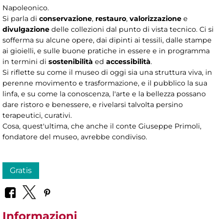
Napoleonico.
Si parla di
conservazione
,
restauro
,
valorizzazione
e
divulgazione
delle collezioni dal punto di vista tecnico. Ci si
sofferma su alcune opere, dai dipinti ai tessili, dalle stampe
ai gioielli, e sulle buone pratiche in essere e in programma
in termini di
sostenibilità
ed
accessibilità
.
Si riflette su come il museo di oggi sia una struttura viva, in
perenne movimento e trasformazione, e il pubblico la sua
linfa, e su come la conoscenza, l'arte e la bellezza possano
dare ristoro e benessere, e rivelarsi talvolta persino
terapeutici, curativi.
Cosa, quest'ultima, che anche il conte Giuseppe Primoli,
fondatore del museo, avrebbe condiviso.
Gratis
Informazioni