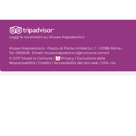
Leggi le recensioni su:
Museo Napoleonico
Museo Napoleonico - Piazza di Ponte Umberto I, 1 - 00186 Roma -
Tel. 060608 - Email: museonapoleonico@comune.roma.it
© 2017 Musei in Comune
/
Privacy
/
Esclusione delle
Responsabilità
/
Credits
/
Accessibilità del sito web
/
XML-rss