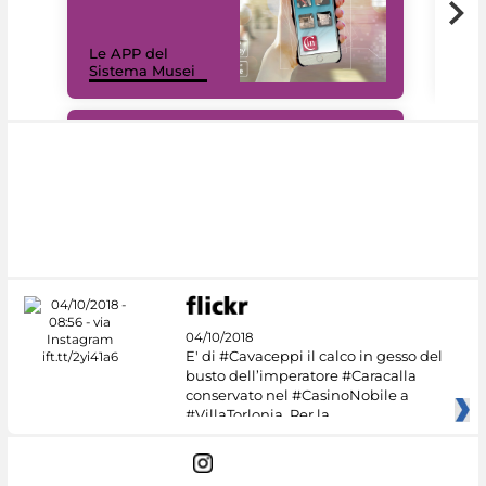
Il 
Le APP del
Mus
Sistema Musei
net
#DiscoverMiC
04/10/2018
E' di #Cavaceppi il calco in gesso del
busto dell’imperatore #Caracalla
conservato nel #CasinoNobile a
#VillaTorlonia. Per la