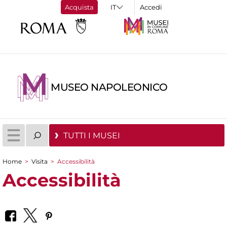
Acquista
Accedi
MUSEO NAPOLEONICO
TUTTI I MUSEI
Home
>
Visita
>
Accessibilità
Tu sei qui
Accessibilità