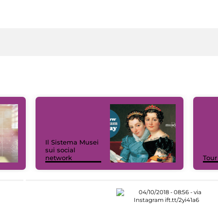
Il Sistema Musei
sui social
network
Tour