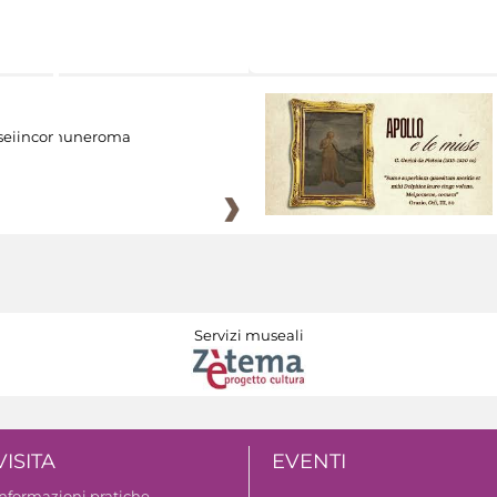
eiincomuneroma
Servizi museali
VISITA
EVENTI
Informazioni pratiche