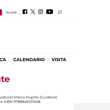
a
Accedi
ICA
CALENDARIO
VISITA
nte
ratore) Marco Pupillo (Curatore)
dice ISBN 9788849251548