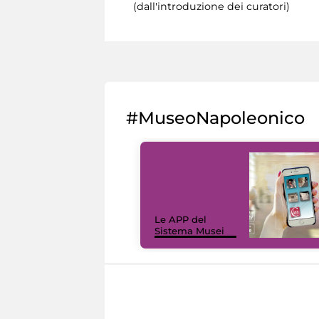
(dall'introduzione dei curatori)
#MuseoNapoleonico
Le APP del
Sistema Musei