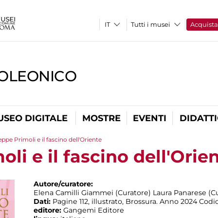
Tutti i musei
Acquist
OLEONICO
USEO DIGITALE
MOSTRE
EVENTI
DIDATT
ppe Primoli e il fascino dell'Oriente
li e il fascino dell'Orie
Autore/curatore:
Elena Camilli Giammei (Curatore) Laura Panarese (Cu
Dati:
Pagine 112, illustrato, Brossura. Anno 2024 Co
editore:
Gangemi Editore