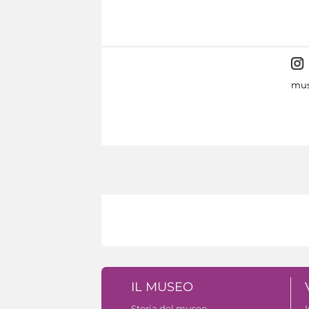
mus
IL MUSEO
Storia del museo