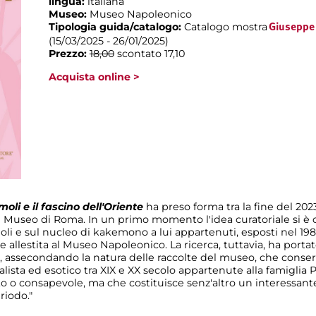
lingua:
italiana
Museo:
Museo Napoleonico
Tipologia guida/catalogo:
Catalogo mostra
Giuseppe 
(15/03/2025 - 26/01/2025)
Prezzo:
18,00
scontato 17,10
Acquista online >
oli e il fascino dell'Oriente
ha preso forma tra la fine del 2023 
 Museo di Roma. In un primo momento l'idea curatoriale si è 
li e sul nucleo di kakemono a lui appartenuti, esposti nel 19
i e allestita al Museo Napoleonico. La ricerca, tuttavia, ha port
ne, assecondando la natura delle raccolte del museo, che con
alista ed esotico tra XIX e XX secolo appartenute alla famiglia
 o consapevole, ma che costituisce senz'altro un interessan
riodo."