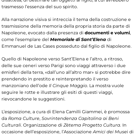
disattesa, di destinare tali oggetti al figlio, a cui avrebbero
trasmesso l’essenza del suo spirito.
Alla narrazione visiva si intreccia il tema della costruzione e
trasmissione della memoria della propria storia da parte di
Napoleone, evocato dalla presenza di
documenti e volumi
,
come l’esemplare del
Memoriale di Sant’Elena
di
Emmanuel de Las Cases posseduto dal figlio di Napoleone.
Quello di Napoleone verso Sant’Elena e l’altro, a ritroso,
delle sue ceneri verso Parigi sono viaggi attraverso i due
emisferi della terra, «dall’uno all’altro mar» si potrebbe dire
prendendo in prestito e reinterpretando il verso
manzoniano dell’ode
Il Cinque Maggio
. La mostra vuole
seguire le rotte e illustrare gli esiti di questi viaggi,
rievocandone le suggestioni.
L’esposizione, a cura di Elena Camilli Giammei, è promossa
da
Roma Culture
,
Sovrintendenza Capitolina ai Beni
Culturali
. Organizzazione di
Zètema Progetto Cultura.
In
occasione dell’esposizione, l’Associazione
Amici dei Muse
i di