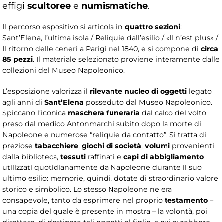
effigi
scultoree
e
numismatiche
.
Il percorso espositivo si articola in
quattro sezioni
:
Sant’Elena, l’ultima isola / Reliquie dall’esilio / «Il n’est plus» /
Il ritorno delle ceneri a Parigi nel 1840, e si compone di
circa
85 pezzi
. Il materiale selezionato proviene interamente dalle
collezioni del Museo Napoleonico.
L’esposizione valorizza il
rilevante nucleo di oggetti
legato
agli anni di
Sant’Elena
posseduto dal Museo Napoleonico.
Spiccano l’iconica
maschera funeraria
dal calco del volto
preso dal medico Antonmarchi subito dopo la morte di
Napoleone e numerose “reliquie da contatto”. Si tratta di
preziose
tabacchiere
,
giochi di società
,
volumi
provenienti
dalla biblioteca,
tessuti
raffinati e
capi di abbigliamento
utilizzati quotidianamente da Napoleone durante il suo
ultimo esilio: memorie, quindi, dotate di straordinario valore
storico e simbolico. Lo stesso Napoleone ne era
consapevole, tanto da esprimere nel proprio
testamento
–
una copia del quale è presente in mostra – la volontà, poi