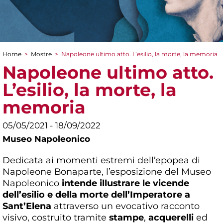
Home
>
Mostre
>
Napoleone ultimo atto. L’esilio, la morte, la memoria
Tu sei qui
Napoleone ultimo atto.
L’esilio, la morte, la
memoria
05/05/2021 - 18/09/2022
Museo Napoleonico
Dedicata ai momenti estremi dell’epopea di
Napoleone Bonaparte, l’esposizione del Museo
Napoleonico
intende illustrare le vicende
dell’esilio e della morte dell’Imperatore a
Sant’Elena
attraverso un evocativo racconto
visivo, costruito tramite
stampe
,
acquerelli
ed