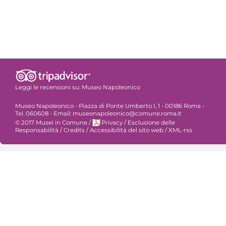
Leggi le recensioni su:
Museo Napoleonico
Museo Napoleonico - Piazza di Ponte Umberto I, 1 - 00186 Roma -
Tel. 060608 - Email: museonapoleonico@comune.roma.it
© 2017 Musei in Comune
/
Privacy
/
Esclusione delle
Responsabilità
/
Credits
/
Accessibilità del sito web
/
XML-rss