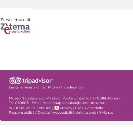
Servizi museali
Leggi le recensioni su:
Museo Napoleonico
Museo Napoleonico - Piazza di Ponte Umberto I, 1 - 00186 Roma -
Tel. 060608 - Email: museonapoleonico@comune.roma.it
© 2017 Musei in Comune
/
Privacy
/
Esclusione delle
Responsabilità
/
Credits
/
Accessibilità del sito web
/
XML-rss