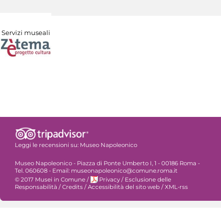
Servizi museali
Leggi le recensioni su:
Museo Napoleonico
Museo Napoleonico - Piazza di Ponte Umberto I, 1 - 00186 Roma -
Tel. 060608 - Email: museonapoleonico@comune.roma.it
© 2017 Musei in Comune
/
Privacy
/
Esclusione delle
Responsabilità
/
Credits
/
Accessibilità del sito web
/
XML-rss