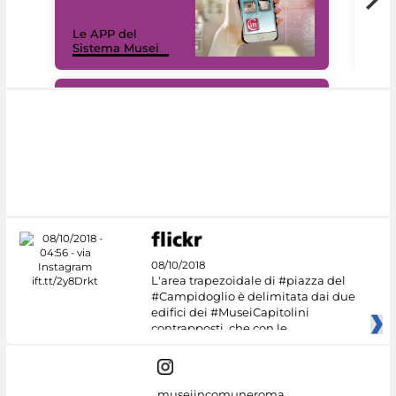
Il 
Le APP del
Mus
Sistema Musei
net
#DiscoverMiC
08/10/2018
L'area trapezoidale di #piazza del
#Campidoglio è delimitata dai due
edifici dei #MuseiCapitolini
contrapposti, che con le
museiincomuneroma