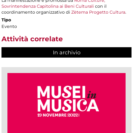
La manifestazione è promossa da
Roma Culture,
Sovrintendenza Capitolina ai Beni Culturali
con il
coordinamento organizzativo di
Zètema Progetto Cultura
.
Tipo
Evento
Attività correlate
In archivio