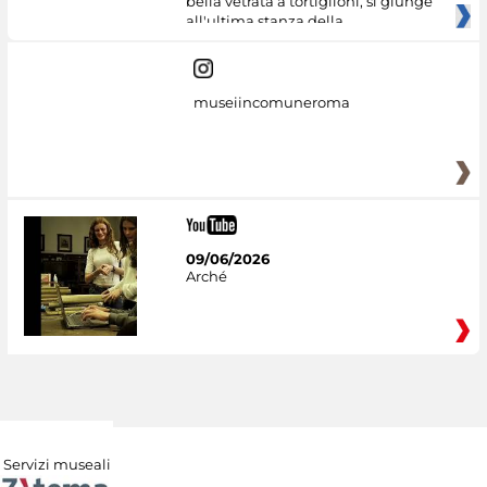
bella vetrata a tortiglioni, si giunge
all'ultima stanza della
museiincomuneroma
09/06/2026
Arché
Servizi museali