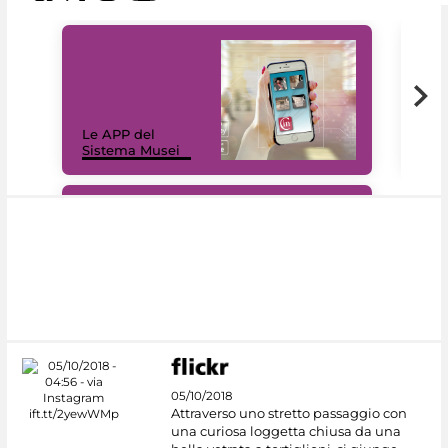
Il 
Le APP del
Mus
Sistema Musei
net
#DiscoverMiC
05/10/2018
Attraverso uno stretto passaggio con
una curiosa loggetta chiusa da una