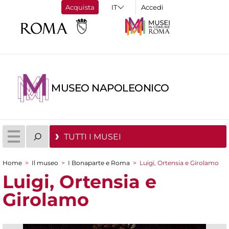
Acquista
Accedi
MUSEO NAPOLEONICO
TUTTI I MUSEI
Home
>
Il museo
>
I Bonaparte e Roma
>
Luigi, Ortensia e Girolamo
Tu sei qui
Luigi, Ortensia e
Girolamo