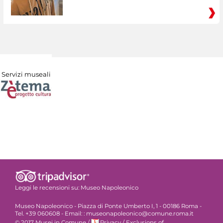
Servizi museali
Leggi le recensioni su:
Museo Napoleonico
Museo Napoleonico - Piazza di Ponte Umberto I, 1 - 00186 Roma -
Tel. +39 060608 - Email: : museonapoleonico@comune.roma.it
© 2017 Musei in Comune
/
Privacy
/
Exclusions of