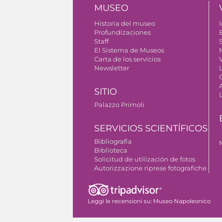
MUSEO
Historia del museo
I
Profundizaciones
Staff
S
El Sistema de Museos
Carta de los servicios
V
Newsletter
SITIO
Palazzo Primoli
SERVICIOS SCIENTÍFICOS
Bibliografía
Biblioteca
Solicitud de utilización de fotos
Autorizzazione riprese fotografiche
Leggi le recensioni su:
Museo Napoleonico