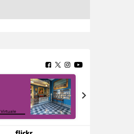
Google Arts &
 Virtuale
Culture