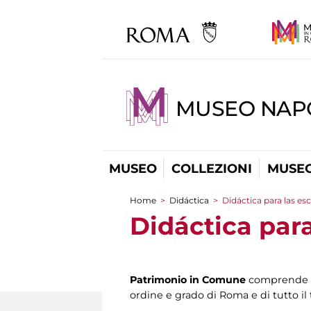
MUSEO NAP
MUSEO
COLLEZIONI
MUSEO
Home
>
Didáctica
>
Didáctica para las es
You are here
Didáctica para
Patrimonio in Comune
comprende u
ordine e grado di Roma e di tutto il 