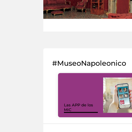
#MuseoNapoleonico
Las APP de los
MiC