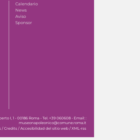
Calendario
News
Aviso
Sponsor
o I, 1 - 00186 Roma - Tel. +39 060608 - Email: :
museonapoleonico@comune.roma.it
s
/
Credits
/
Accesibilidad del sitio web
/
XML-rss