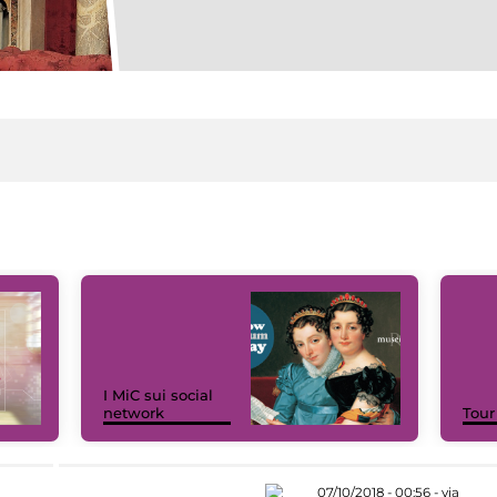
I MiC sui social
network
Tour