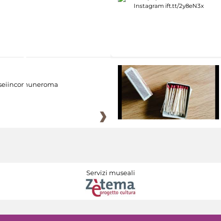
eiincomuneroma
Servizi museali