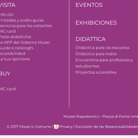
VISITA
EVENTOS
nfo útil
Entradas y audio guías
EXHIBICIONES
ervicios para los visitantes
MIC card
isite didattiche
DIDATTICA
Le APP del Sistema Musei
Didáctica para las escuelas
Guide e cataloghi
Accesibilidad
Didáctica para todos
La tua opinione
Encuentros para profesores y
estudiantes
Proyectos accesibles
BUY
MIC card
Museo Napoleonico - Piazza di Ponte Umbert
© 2017 Musei in Comune
/
Privacy
/
Exclusiòn de las Responsabilidade