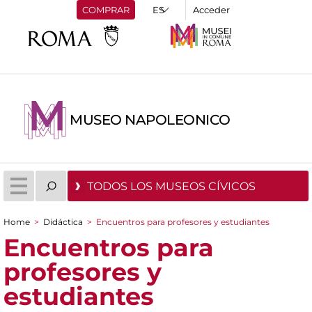
COMPRAR
Acceder
MUSEO NAPOLEONICO
TODOS LOS MUSEOS CÍVICOS
Home
>
Didáctica
>
Encuentros para profesores y estudiantes
You are here
Encuentros para
profesores y
estudiantes