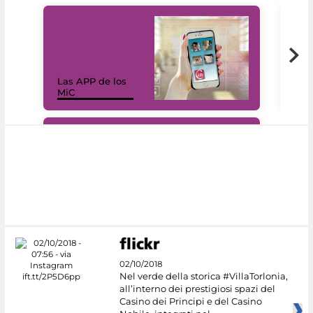
Las APP de los
I Mi
MiC
net
#DiscoverMiC
02/10/2018
Nel verde della storica #VillaTorlonia,
all’interno dei prestigiosi spazi del
Casino dei Principi e del Casino