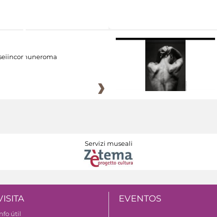
eiincomuneroma
Servizi museali
VISITA
EVENTOS
nfo útil