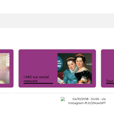
I MiC sui social
network
Tour