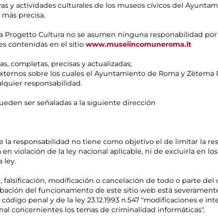
tivas y actividades culturales de los museos cívicos del Ayunta
 más precisa.
Progetto Cultura no se asumen ninguna responabilidad por lo
es contenidas en el sitio
www.museiincomuneroma.it
as, completas, precisas y actualizadas;
s externos sobre los cuales el Ayuntamiento de Roma y Zètema
alquier responsabilidad.
eden ser señaladas a la siguiente dirección
e la responsabilidad no tiene como objetivo el de limitar la 
 violación de la ley nacional aplicable, ni de excluirla en lo
 ley.
, falsificación, modificación o cancelación de todo o parte de
urbación del funcionamento de este sitio web está severamente
código penal y de la ley 23.12.1993 n.547 "modificaciones e in
al concernientes los temas de criminalidad informáticas".