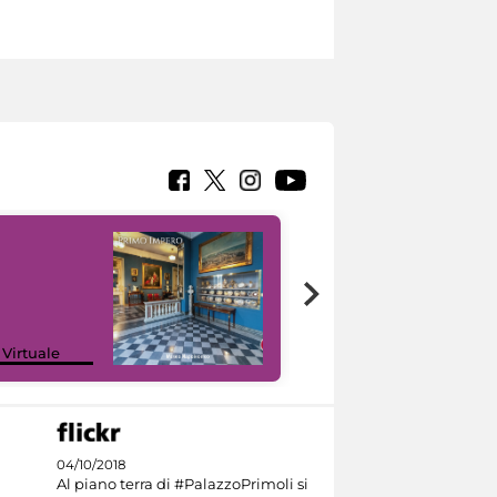
Google Arts &
 Virtuale
Culture
04/10/2018
Al piano terra di #PalazzoPrimoli si