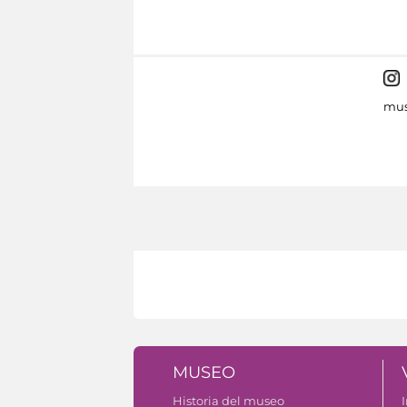
mus
MUSEO
Historia del museo
I