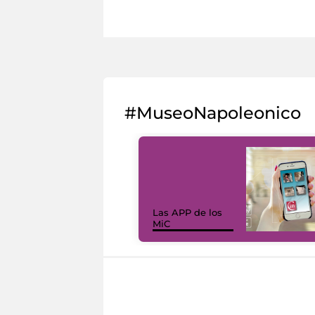
#MuseoNapoleonico
Las APP de los
MiC