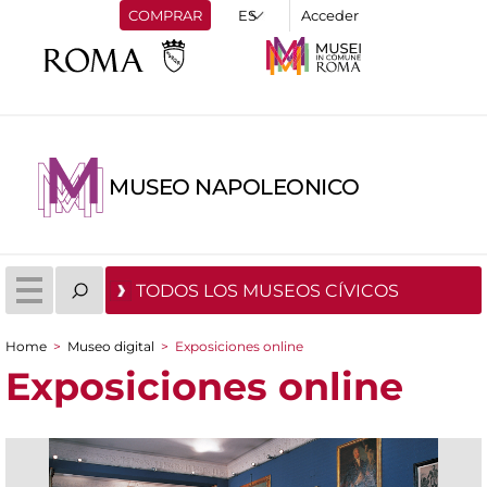
COMPRAR
Acceder
MUSEO NAPOLEONICO
TODOS LOS MUSEOS CÍVICOS
Home
>
Museo digital
>
Exposiciones online
You are here
Exposiciones online