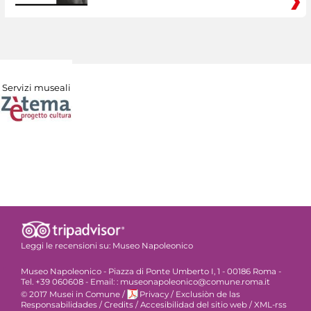
Servizi museali
Leggi le recensioni su:
Museo Napoleonico
Museo Napoleonico - Piazza di Ponte Umberto I, 1 - 00186 Roma -
Tel. +39 060608 - Email: : museonapoleonico@comune.roma.it
© 2017 Musei in Comune
/
Privacy
/
Exclusiòn de las
Responsabilidades
/
Credits
/
Accesibilidad del sitio web
/
XML-rss