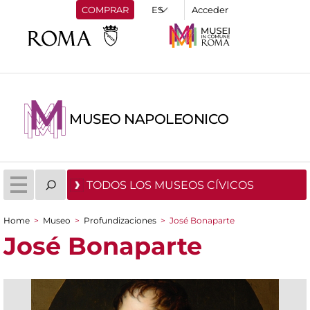
COMPRAR
Acceder
MUSEO NAPOLEONICO
TODOS LOS MUSEOS CÍVICOS
Home
>
Museo
>
Profundizaciones
>
José Bonaparte
You are here
José Bonaparte