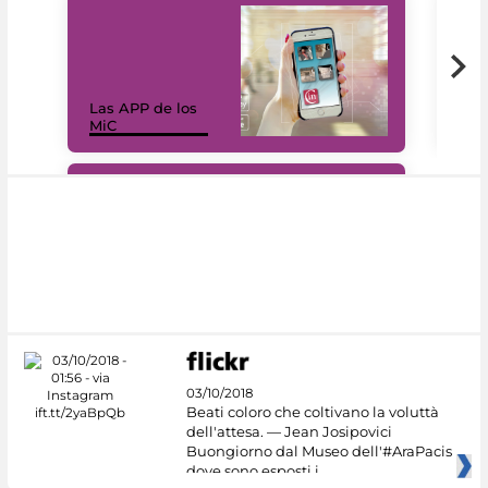
Las APP de los
I Mi
MiC
net
#DiscoverMiC
03/10/2018
Beati coloro che coltivano la voluttà
dell'attesa. — Jean Josipovici
Buongiorno dal Museo dell'#AraPacis
dove sono esposti i