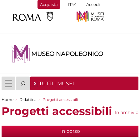
Acquista
Accedi
MUSEO NAPOLEONICO
TUTTI I MUSEI
Home
>
Didattica
>
Progetti accessibili
Tu sei qui
Progetti accessibili
In archivio
In corso
(scheda attiva)