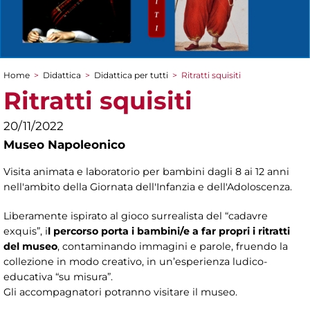
Home
>
Didattica
>
Didattica per tutti
>
Ritratti squisiti
Tu sei qui
Ritratti squisiti
20/11/2022
Museo Napoleonico
Visita animata e laboratorio per bambini dagli 8 ai 12 anni
nell'ambito della Giornata dell'Infanzia e dell'Adoloscenza.
Liberamente ispirato al gioco surrealista del “cadavre
exquis”, i
l percorso porta i bambini/e a far propri i ritratti
del museo
, contaminando immagini e parole, fruendo la
collezione in modo creativo, in un’esperienza ludico-
educativa “su misura”.
Gli accompagnatori potranno visitare il museo.