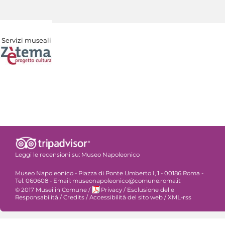
Servizi museali
Leggi le recensioni su:
Museo Napoleonico
Museo Napoleonico - Piazza di Ponte Umberto I, 1 - 00186 Roma -
Tel. 060608 - Email: museonapoleonico@comune.roma.it
© 2017 Musei in Comune
/
Privacy
/
Esclusione delle
Responsabilità
/
Credits
/
Accessibilità del sito web
/
XML-rss