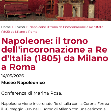
Home
>
Eventi
>
Napoleone: il trono dell'incoronazione a Re d'Italia
Tu sei qui
(1805) da Milano a Roma
Napoleone: il trono
dell'incoronazione a Re
d'Italia (1805) da Milano
a Roma
14/05/2026
Museo Napoleonico
Conferenza di Marina Rosa.
Napoleone viene incoronato Re d'Italia con la Corona Ferrea
il 26 maggio 1805 nel Duomo di Milano con una cerimonia