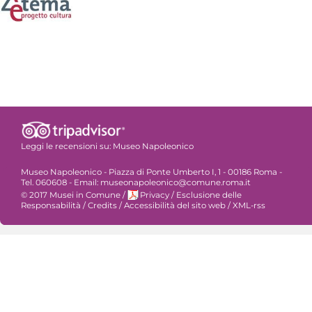
Leggi le recensioni su:
Museo Napoleonico
Museo Napoleonico - Piazza di Ponte Umberto I, 1 - 00186 Roma -
Tel. 060608 - Email: museonapoleonico@comune.roma.it
© 2017 Musei in Comune
/
Privacy
/
Esclusione delle
Responsabilità
/
Credits
/
Accessibilità del sito web
/
XML-rss