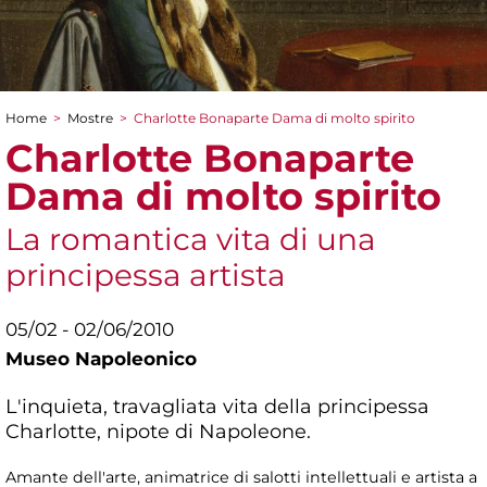
Home
>
Mostre
>
Charlotte Bonaparte Dama di molto spirito
Tu sei qui
Charlotte Bonaparte
Dama di molto spirito
La romantica vita di una
principessa artista
05/02 - 02/06/2010
Museo Napoleonico
L'inquieta, travagliata vita della principessa
Charlotte, nipote di Napoleone.
Amante dell'arte, animatrice di salotti intellettuali e artista a