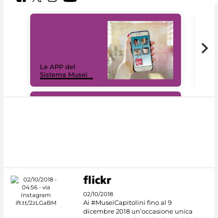
Il 
Le APP del
Mus
Sistema Musei
net
#DiscoverMiC
02/10/2018
Ai #MuseiCapitolini fino al 9
dicembre 2018 un’occasione unica