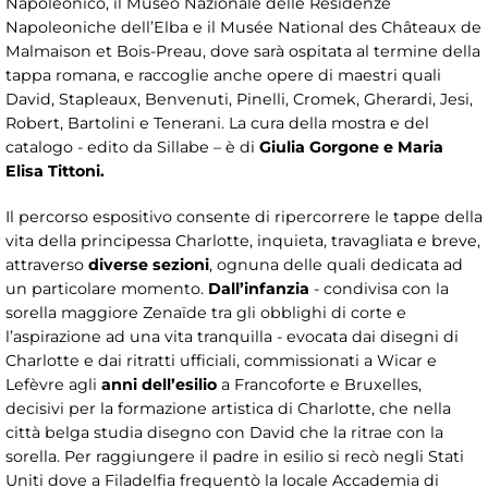
Napoleonico, il Museo Nazionale delle Residenze
Napoleoniche dell’Elba e il Musée National des Châteaux de
Malmaison et Bois-Preau, dove sarà ospitata al termine della
tappa romana, e raccoglie anche opere di maestri quali
David, Stapleaux, Benvenuti, Pinelli, Cromek, Gherardi, Jesi,
Robert, Bartolini e Tenerani. La cura della mostra e del
catalogo - edito da Sillabe – è di
Giulia Gorgone e Maria
Elisa Tittoni.
Il percorso espositivo consente di ripercorrere le tappe della
vita della principessa Charlotte, inquieta, travagliata e breve,
attraverso
diverse sezioni
, ognuna delle quali dedicata ad
un particolare momento.
Dall’infanzia
- condivisa con la
sorella maggiore Zenaïde tra gli obblighi di corte e
l’aspirazione ad una vita tranquilla - evocata dai disegni di
Charlotte e dai ritratti ufficiali, commissionati a Wicar e
Lefèvre agli
anni dell’esilio
a Francoforte e Bruxelles,
decisivi per la formazione artistica di Charlotte, che nella
città belga studia disegno con David che la ritrae con la
sorella. Per raggiungere il padre in esilio si recò negli Stati
Uniti dove a Filadelfia frequentò la locale Accademia di