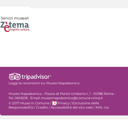
Servizi museali
Leggi le recensioni su:
Museo Napoleonico
Museo Napoleonico - Piazza di Ponte Umberto I, 1 - 00186 Roma -
Tel. 060608 - Email: museonapoleonico@comune.roma.it
© 2017 Musei in Comune
/
Privacy
/
Esclusione delle
Responsabilità
/
Credits
/
Accessibilità del sito web
/
XML-rss