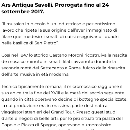
Ars Antiqua Savelli. Prorogata fino al 24
settembre 2017.
“Il musaico in piccolo è un industrioso e pazientissimo
lavoro che ripete la sua origine dall’aver immaginato di
filare que’ medesimi smalti di cui si eseguivano i quadri
nella basilica di San Pietro”.
Così nel 1847 lo storico Gaetano Moroni ricostruiva la nascita
de mosaico minuto in smalti filati, avvenuta durante la
seconda metà del Settecento a Roma, fulcro della rinascita
dell’arte musiva in età moderna.
Tecnica tipicamente romana, il micromosaico raggiunse il
suo apice tra la fine del XVIII e la metà del secolo seguente,
quando in città operavano decine di botteghe specializzate,
la cui produzione era in massima parte destinata ai
viaggiatori stranieri del Grand Tour. Presso questi studi
d’arte e negozi di belle arti, per lo più situati tra piazza del
Popolo e Piazza di Spagna, operavano numerosissimi