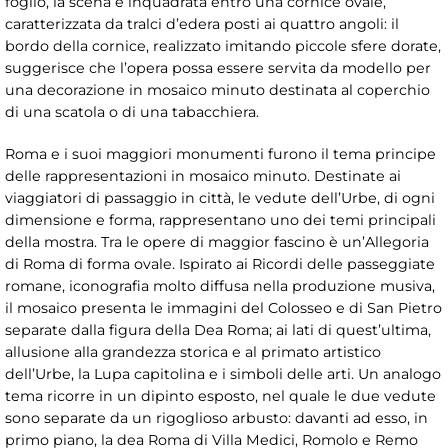
foglio, la scena è inquadrata entro una cornice ovale,
caratterizzata da tralci d’edera posti ai quattro angoli: il
bordo della cornice, realizzato imitando piccole sfere dorate,
suggerisce che l’opera possa essere servita da modello per
una decorazione in mosaico minuto destinata al coperchio
di una scatola o di una tabacchiera.
Roma e i suoi maggiori monumenti furono il tema principe
delle rappresentazioni in mosaico minuto. Destinate ai
viaggiatori di passaggio in città, le vedute dell’Urbe, di ogni
dimensione e forma, rappresentano uno dei temi principali
della mostra. Tra le opere di maggior fascino è un’Allegoria
di Roma di forma ovale. Ispirato ai Ricordi delle passeggiate
romane, iconografia molto diffusa nella produzione musiva,
il mosaico presenta le immagini del Colosseo e di San Pietro
separate dalla figura della Dea Roma; ai lati di quest’ultima,
allusione alla grandezza storica e al primato artistico
dell’Urbe, la Lupa capitolina e i simboli delle arti. Un analogo
tema ricorre in un dipinto esposto, nel quale le due vedute
sono separate da un rigoglioso arbusto: davanti ad esso, in
primo piano, la dea Roma di Villa Medici, Romolo e Remo