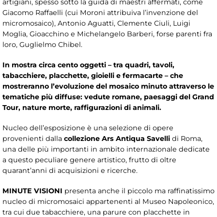
artigiani, spesso sotto la guida di maestri affermati, come
Giacomo Raffaelli (cui Moroni attribuiva l’invenzione del
micromosaico), Antonio Aguatti, Clemente Ciuli, Luigi
Moglia, Gioacchino e Michelangelo Barberi, forse parenti fra
loro, Guglielmo Chibel.
In mostra circa cento oggetti – tra quadri, tavoli,
tabacchiere, placchette, gioielli e fermacarte – che
mostreranno l’evoluzione del mosaico minuto attraverso le
tematiche più diffuse: vedute romane, paesaggi del Grand
Tour, nature morte, raffigurazioni di animali.
Nucleo dell’esposizione è una selezione di opere
provenienti dalla
collezione Ars Antiqua Savelli
di Roma,
una delle più importanti in ambito internazionale dedicate
a questo peculiare genere artistico, frutto di oltre
quarant’anni di acquisizioni e ricerche.
MINUTE VISIONI
presenta anche il piccolo ma raffinatissimo
nucleo di micromosaici appartenenti al Museo Napoleonico,
tra cui due tabacchiere, una parure con placchette in