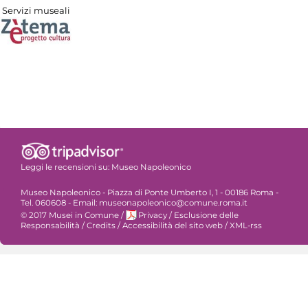
Servizi museali
Leggi le recensioni su:
Museo Napoleonico
Museo Napoleonico - Piazza di Ponte Umberto I, 1 - 00186 Roma -
Tel. 060608 - Email: museonapoleonico@comune.roma.it
© 2017 Musei in Comune
/
Privacy
/
Esclusione delle
Responsabilità
/
Credits
/
Accessibilità del sito web
/
XML-rss