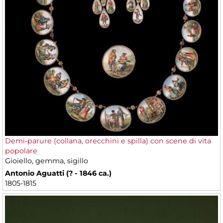
Demi-parure (collana, orecchini e spilla) con scene di vita
popolare
Gioiello, gemma, sigillo
Antonio Aguatti (? - 1846 ca.)
1805-1815