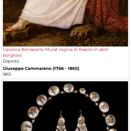
Carolina Bonaparte Murat regina di Napoli in abiti
borghesi
Dipinto
Giuseppe Cammarano (1766 - 1850)
1813