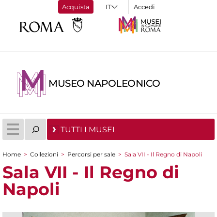
Acquista
Accedi
MUSEO NAPOLEONICO
TUTTI I MUSEI
Home
>
Collezioni
>
Percorsi per sale
>
Sala VII - Il Regno di Napoli
Tu sei qui
Sala VII - Il Regno di
Napoli