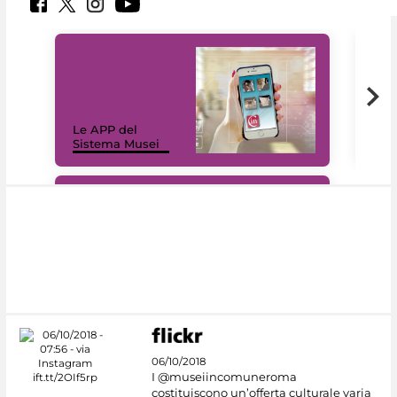
Il 
Le APP del
Mus
Sistema Musei
net
#DiscoverMiC
06/10/2018
I @museiincomuneroma
costituiscono un’offerta culturale varia