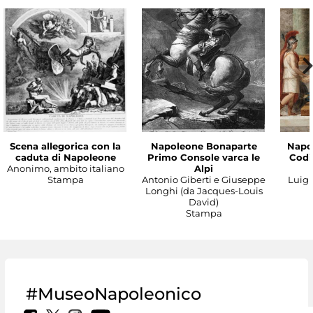
Scena allegorica con la
Napoleone Bonaparte
Napo
caduta di Napoleone
Primo Console varca le
Codic
Anonimo, ambito italiano
Alpi
Stampa
Antonio Giberti e Giuseppe
Luigi 
Longhi (da Jacques-Louis
David)
Stampa
#MuseoNapoleonico