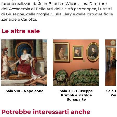
furono realizzati da Jean-Baptiste Wicar, allora Direttore
dell’Accademia di Belle Arti della città partenopea, i ritratti
di Giuseppe, della moglie Giulia Clary e delle loro due figlie
Zenaide e Carlotta.
Le altre sale
Sala VIII – Napoleone
Sala XII - Giuseppe
Sala X
Primoli e Matilde
Zen
Bonaparte
Potrebbe interessarti anche