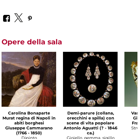
Opere della sala
Carolina Bonaparte
Demi-parure (collana,
Vas
Murat regina di Napoli in
orecchini e spilla) con
Gi
abiti borghesi
scene di vita popolare
Fra
Giuseppe Cammarano
Antonio Aguatti (? - 1846
Str
(1766 - 1850)
ca.)
Dipinto
Gioiello, gemma, sigillo