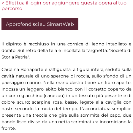
> Effettua il login per aggiungere questa opera al tuo
percorso
Approfondisci su SimartWeb
Il dipinto è racchiuso in una cornice di legno intagliato e
dorato. Sul retro della tela è incollata la targhetta: "Società di
Storia Patria".
Carolina Bonaparte è raffigurata, a figura intera, seduta sulla
cavità naturale di uno sperone di roccia, sullo sfondo di un
paesaggio marino. Nella mano destra tiene un libro aperto.
Indossa un leggero abito bianco, con il corsetto coperto da
un corto giacchino (canezou) in un tessuto più pesante e di
colore scuro; scarpine rosa, basse, legate alla caviglia con
nastri secondo la moda del tempo. L'acconciatura semplice
presenta una treccia che gira sulla sommità del capo, due
bande lisce divise da una netta scriminatura incorniciano la
fronte.