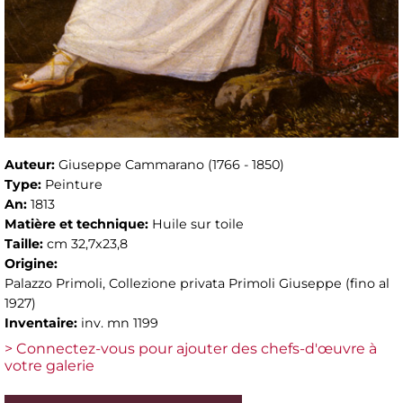
Auteur:
Giuseppe Cammarano (1766 - 1850)
Type:
Peinture
An:
1813
Matière et technique:
Huile sur toile
Taille:
cm 32,7x23,8
Origine:
Palazzo Primoli, Collezione privata Primoli Giuseppe (fino al
1927)
Inventaire:
inv. mn 1199
> Connectez-vous pour ajouter des chefs-d'œuvre à
votre galerie