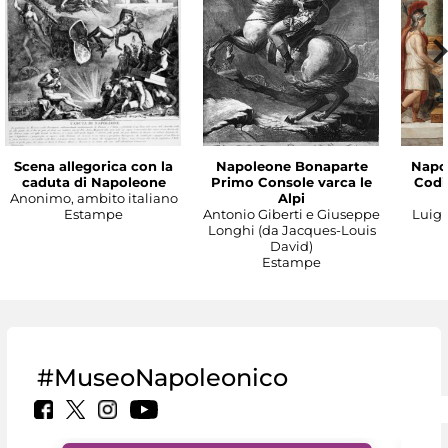
Scena allegorica con la
Napoleone Bonaparte
Napo
caduta di Napoleone
Primo Console varca le
Codic
Anonimo, ambito italiano
Alpi
Estampe
Antonio Giberti e Giuseppe
Luigi 
Longhi (da Jacques-Louis
David)
Estampe
#MuseoNapoleonico