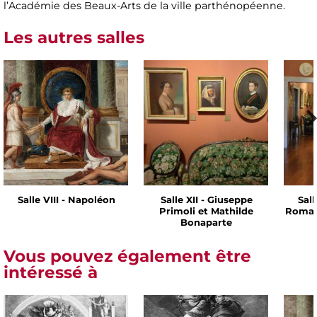
l’Académie des Beaux-Arts de la ville parthénopéenne.
Les autres salles
Salle VIII - Napoléon
Salle XII - Giuseppe
Sall
Primoli et Mathilde
Romai
Bonaparte
Vous pouvez également être
intéressé à