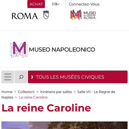
ACHAT
Connectez-Vous
MUSEO NAPOLEONICO
TOUS LES MUSÉES CIVIQUES
Home
>
Collezioni
>
Itinéraire par salles
>
Salle VII - Le Regne de
You are here
Naples
>
La reine Caroline
La reine Caroline