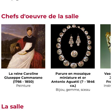
Chefs d'oeuvre de la salle
La reine Caroline
Parure en mosaïque
Vase
Giuseppe Cammarano
miniature et or
J
(1766 - 1850)
Antonio Aguatti (? - 1846
Fra
Peinture
ca.)
Instr
Bijou, gemme, sceau
La salle