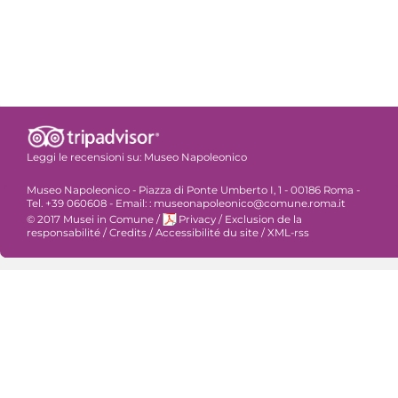
Leggi le recensioni su:
Museo Napoleonico
Museo Napoleonico - Piazza di Ponte Umberto I, 1 - 00186 Roma -
Tel. +39 060608 - Email: : museonapoleonico@comune.roma.it
© 2017 Musei in Comune
/
Privacy
/
Exclusion de la
responsabilité
/
Credits
/
Accessibilité du site
/
XML-rss