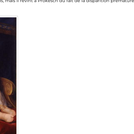
ils, mais il revint à Prokesch du fait de la disparition préma