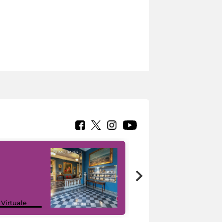
Google Arts &
 Virtuale
Culture