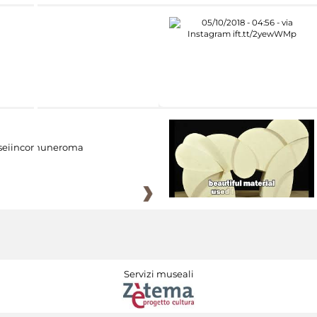
eiincomuneroma
Servizi museali