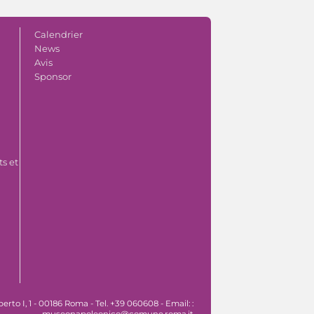
Calendrier
News
Avis
Sponsor
s et
o I, 1 - 00186 Roma - Tel. +39 060608 - Email: :
museonapoleonico@comune.roma.it