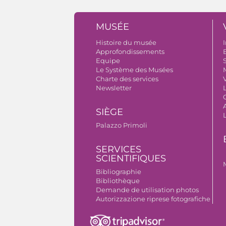
MUSÉE
Histoire du musée
I
Approfondissements
B
Equipe
S
Le Système des Musées
Charte des services
V
Newsletter
A
SIÈGE
Palazzo Primoli
SERVICES
SCIENTIFIQUES
Bibliographie
Bibliothèque
Demande de utilisation photos
Autorizzazione riprese fotografiche