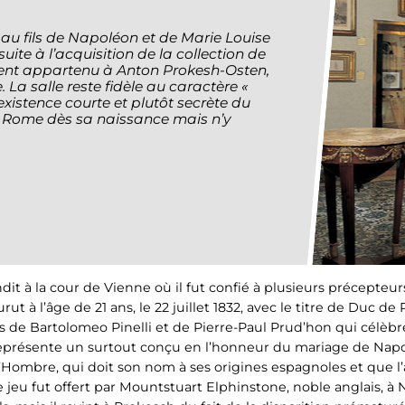
e au fils de Napoléon et de Marie Louise
suite à l’acquisition de la collection de
ient appartenu à Anton Prokesh-Osten,
La salle reste fidèle au caractère «
’existence courte et plutôt secrète du
e Rome dès sa naissance mais n’y
andit à la cour de Vienne où il fut confié à plusieurs précepteu
t à l’âge de 21 ans, le 22 juillet 1832, avec le titre de Duc de 
s de Bartolomeo Pinelli et de Pierre-Paul Prud’hon qui célèb
représente un surtout conçu en l’honneur du mariage de Napo
l’Hombre, qui doit son nom à ses origines espagnoles et que l’a
 jeu fut offert par Mountstuart Elphinstone, noble anglais, à