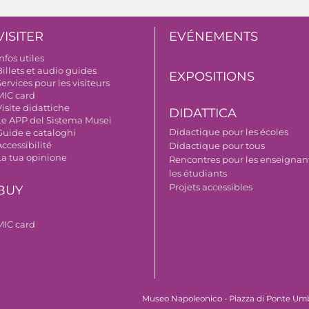
VISITER
EVÉNEMENTS
nfos utiles
illets et audio guides
EXPOSITIONS
ervices pour les visiteurs
MIC card
isite didattiche
DIDATTICA
Le APP del Sistema Musei
Didactique pour les écoles
Guide e cataloghi
ccessibilité
Didactique pour tous
La tua opinione
Rencontres pour les enseignant
les étudiants
Projets accessibles
BUY
MIC card
Museo Napoleonico - Piazza di Ponte Umbert