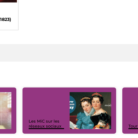
 1823)
Les MiC sur les
réseaux sociaux
Tour