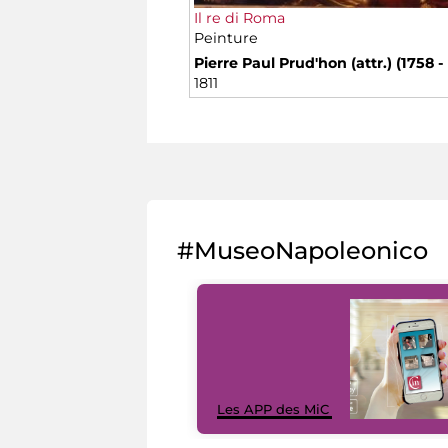
Il re di Roma
Peinture
Pierre Paul Prud'hon (attr.) (1758 -
1811
#MuseoNapoleonico
Les APP des MiC