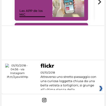
Las APP de los
I Mi
MiC
net
#DiscoverMiC
05/10/2018
Attraverso uno stretto passaggio con
una curiosa loggetta chiusa da una
bella vetrata a tortiglioni, si giunge
all'ultima stanza della