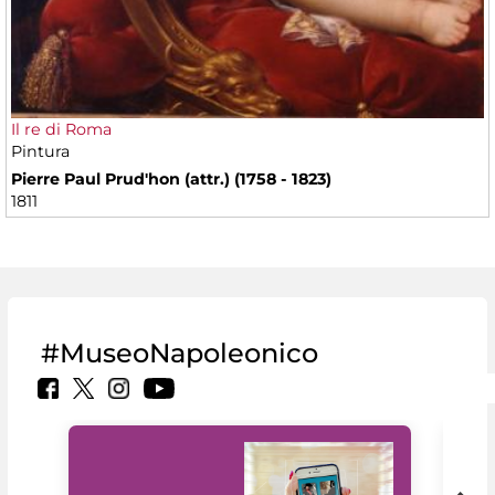
Il re di Roma
Pintura
Pierre Paul Prud'hon (attr.) (1758 - 1823)
1811
#MuseoNapoleonico