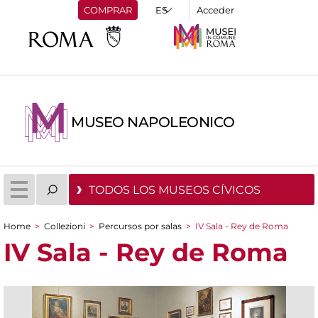
COMPRAR
Acceder
MUSEO NAPOLEONICO
TODOS LOS MUSEOS CÍVICOS
Home
>
Collezioni
>
Percursos por salas
>
IV Sala - Rey de Roma
You are here
IV Sala - Rey de Roma