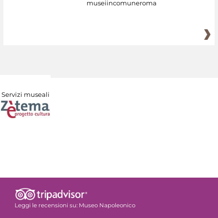
museiincomuneroma
Servizi museali
Leggi le recensioni su:
Museo Napoleonico