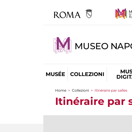
MUSEO NAP
MUS
MUSÉE
COLLEZIONI
DIGI
Home
>
Collezioni
>
Itinéraire par salles
You are here
Itinéraire par 