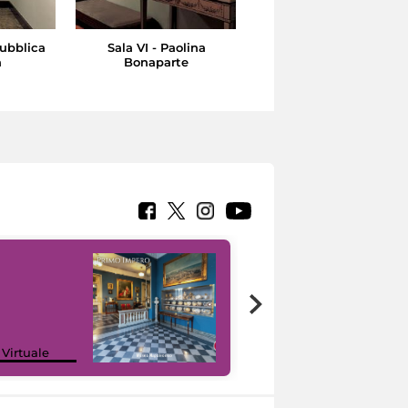
pubblica
Sala VI - Paolina
Sala VII - Il Regno di
a
Bonaparte
Napoli
Google Arts &
 Virtuale
Culture