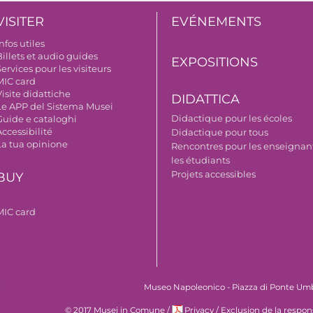
VISITER
EVÉNEMENTS
nfos utiles
illets et audio guides
EXPOSITIONS
ervices pour les visiteurs
MIC card
isite didattiche
DIDATTICA
Le APP del Sistema Musei
Didactique pour les écoles
Guide e cataloghi
ccessibilité
Didactique pour tous
La tua opinione
Rencontres pour les enseignant
les étudiants
Projets accessibles
BUY
MIC card
Museo Napoleonico - Piazza di Ponte Umbert
© 2017 Musei in Comune
/
Privacy
/
Exclusion de la respon