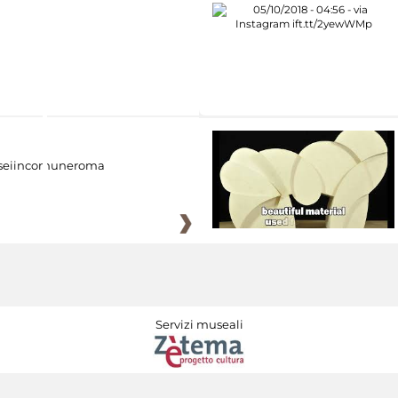
eiincomuneroma
Servizi museali