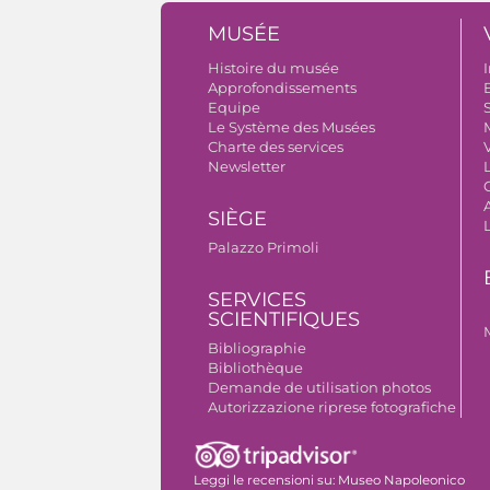
MUSÉE
Histoire du musée
I
Approfondissements
B
Equipe
S
Le Système des Musées
Charte des services
V
Newsletter
A
SIÈGE
Palazzo Primoli
SERVICES
SCIENTIFIQUES
Bibliographie
Bibliothèque
Demande de utilisation photos
Autorizzazione riprese fotografiche
Leggi le recensioni su:
Museo Napoleonico