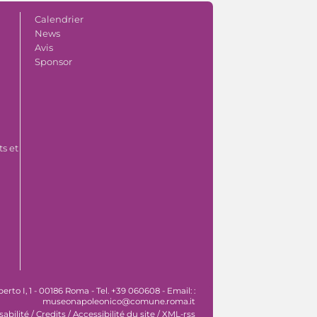
Calendrier
News
Avis
Sponsor
s et
o I, 1 - 00186 Roma - Tel. +39 060608 - Email: :
museonapoleonico@comune.roma.it
sabilité
/
Credits
/
Accessibilité du site
/
XML-rss