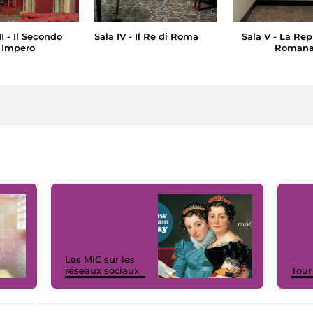
II - Il Secondo
Sala IV - Il Re di Roma
Sala V - La Re
Impero
Roman
Les MiC sur les
réseaux sociaux
Tour