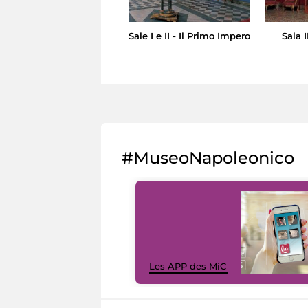
Sale I e II - Il Primo Impero
Sala I
#MuseoNapoleonico
Les APP des MiC