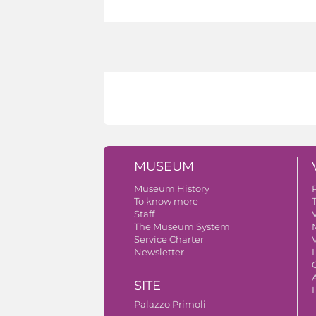
MUSEUM
Museum History
To know more
Staff
V
The Museum System
Service Charter
V
Newsletter
A
SITE
Palazzo Primoli