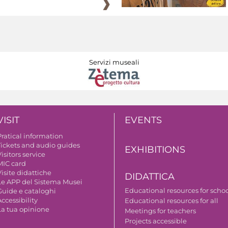
Servizi museali
VISIT
EVENTS
Pratical information
Tickets and audio guides
EXHIBITIONS
isitors service
MIC card
isite didattiche
DIDATTICA
Le APP del Sistema Musei
Educational resources for scho
Guide e cataloghi
ccessibility
Educational resources for all
La tua opinione
Meetings for teachers
Projects accessible