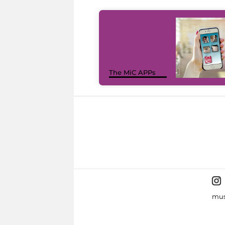
The MiC APPs
mus