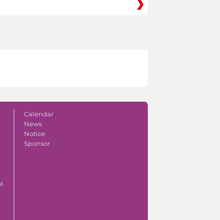
Calendar
News
Notice
Sponsor
ol