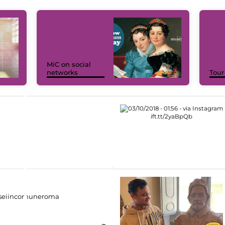
MiC on social
networks
Tour
eiincomuneroma