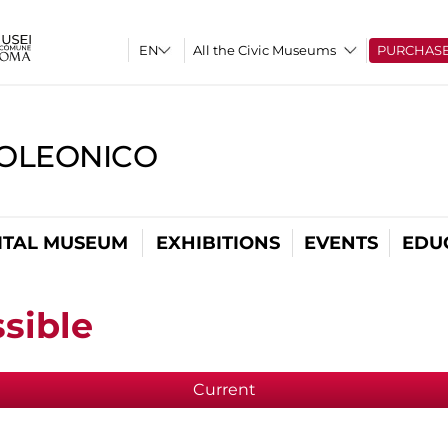
All the Civic Museums
PURCHAS
OLEONICO
ITAL MUSEUM
EXHIBITIONS
EVENTS
EDU
sible
Current
(active tab)