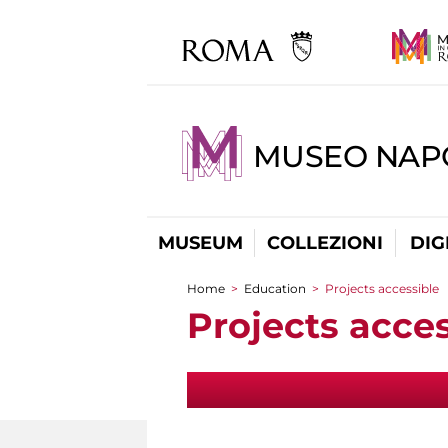
MUSEO NAP
MUSEUM
COLLEZIONI
DIG
Home
>
Education
>
Projects accessible
You are here
Projects acces