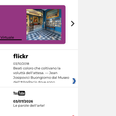
Google Arts &
 Virtuale
Culture
03/10/2018
Beati coloro che coltivano la
voluttà dell'attesa. — Jean
Josipovici Buongiorno dal Museo
dell'#AraPacis dove sono
03/07/2026
Le parole dell'arte!