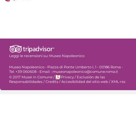
Leggi le recensioni su:
Museo Napoleonico
Museo Napoleonico - Piazza di Ponte Umberto I, 1 - 00186 Roma -
Tel. +39 060608 - Email: : museonapoleonico@comune.roma.it
© 2017 Musei in Comune
/
Privacy
/
Exclusiòn de las
Responsabilidades
/
Credits
/
Accesibilidad del sitio web
/
XML-rss