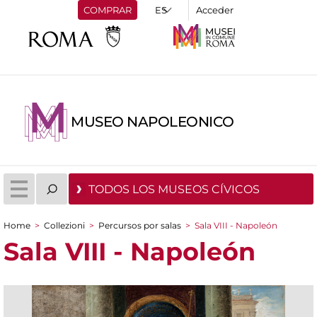
COMPRAR
Acceder
MUSEO NAPOLEONICO
TODOS LOS MUSEOS CÍVICOS
Home
>
Collezioni
>
Percursos por salas
>
Sala VIII - Napoleón
You are here
Sala VIII - Napoleón