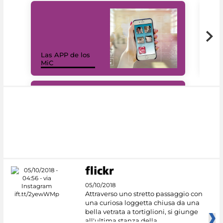
Las APP de los
I Mi
MiC
net
#DiscoverMiC
05/10/2018
Attraverso uno stretto passaggio con
una curiosa loggetta chiusa da una
bella vetrata a tortiglioni, si giunge
all'ultima stanza della