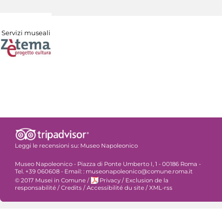
Servizi museali
Leggi le recensioni su:
Museo Napoleonico
Museo Napoleonico - Piazza di Ponte Umberto I, 1 - 00186 Roma -
Tel. +39 060608 - Email: : museonapoleonico@comune.roma.it
© 2017 Musei in Comune
/
Privacy
/
Exclusion de la
responsabilité
/
Credits
/
Accessibilité du site
/
XML-rss