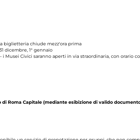
a biglietteria chiude mezz'ora prima
 31 dicembre, 1° gennaio
 i Musei Civici saranno aperti in via straordinaria, con orario 
orio di Roma Capitale (mediante esibizione di valido documento
ponibile un servizio di prenotazione per gruppi, che non compr