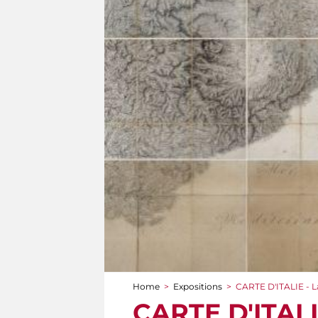
Home
>
Expositions
>
CARTE D'ITALIE - L
You are here
CARTE D'ITALI