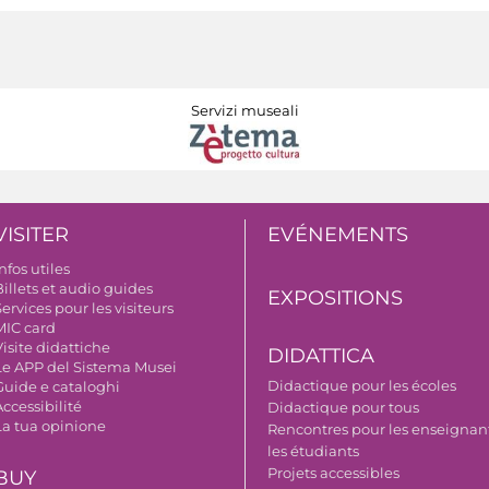
Servizi museali
VISITER
EVÉNEMENTS
nfos utiles
illets et audio guides
EXPOSITIONS
ervices pour les visiteurs
MIC card
isite didattiche
DIDATTICA
Le APP del Sistema Musei
Didactique pour les écoles
Guide e cataloghi
ccessibilité
Didactique pour tous
La tua opinione
Rencontres pour les enseignant
les étudiants
Projets accessibles
BUY