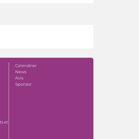
Calendrier
News
Avis
Sponsor
s et