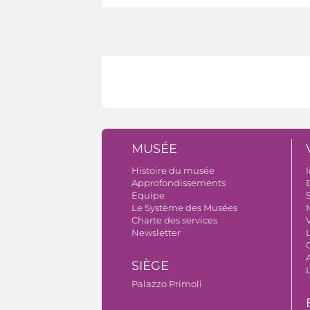
MUSÉE
Histoire du musée
I
Approfondissements
B
Equipe
S
Le Système des Musées
Charte des services
V
Newsletter
A
SIÈGE
Palazzo Primoli