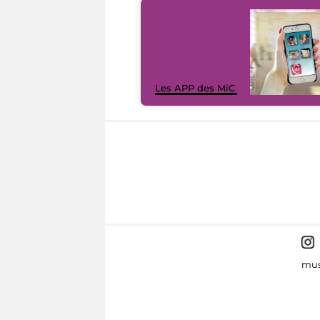
Les APP des MiC
mus