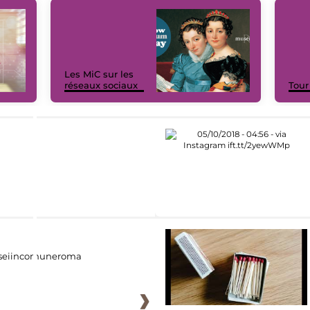
Les MiC sur les
réseaux sociaux
Tour
eiincomuneroma