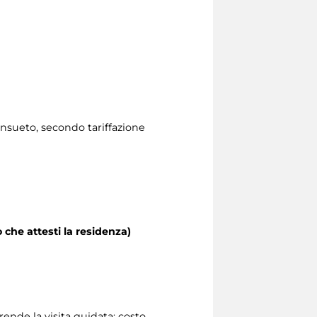
consueto, secondo tariffazione
 che attesti la residenza)
ende la visita guidata: costo