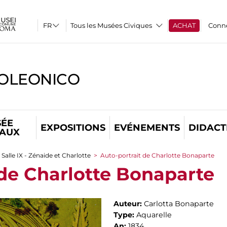
Tous les Musées Civiques
ACHAT
Conn
OLEONICO
ÉE
EXPOSITIONS
EVÉNEMENTS
DIDACT
TAUX
Salle IX - Zénaide et Charlotte
>
Auto-portrait de Charlotte Bonaparte
 de Charlotte Bonaparte
Auteur:
Carlotta Bonaparte
Type:
Aquarelle
An:
1834