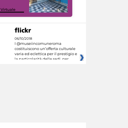
Google Arts &
 Virtuale
Culture
06/10/2018
I @museiincomuneroma
costituiscono un’offerta culturale
varia ed eclettica per il prestigio e
la particolarità delle sedi, per