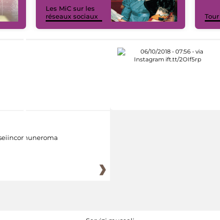
Les MiC sur les
réseaux sociaux
Tour
eiincomuneroma