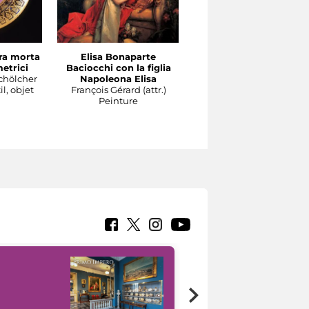
ra morta
Elisa Bonaparte
Coppia di candelabri a
etrici
Baciocchi con la figlia
cinque braccia con
chölcher
Napoleona Elisa
baccante e tirso
l, objet
François Gérard (attr.)
Pierre-Philippe Thomir
Peinture
(attr.)
Instrument, outil, objet
d'usage