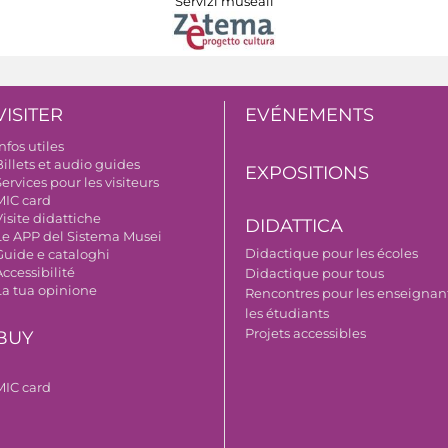
Servizi museali
VISITER
EVÉNEMENTS
nfos utiles
illets et audio guides
EXPOSITIONS
ervices pour les visiteurs
MIC card
isite didattiche
DIDATTICA
Le APP del Sistema Musei
Didactique pour les écoles
Guide e cataloghi
ccessibilité
Didactique pour tous
La tua opinione
Rencontres pour les enseignant
les étudiants
Projets accessibles
BUY
MIC card