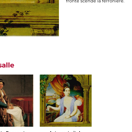
fronte scende la ferroniére.
salle