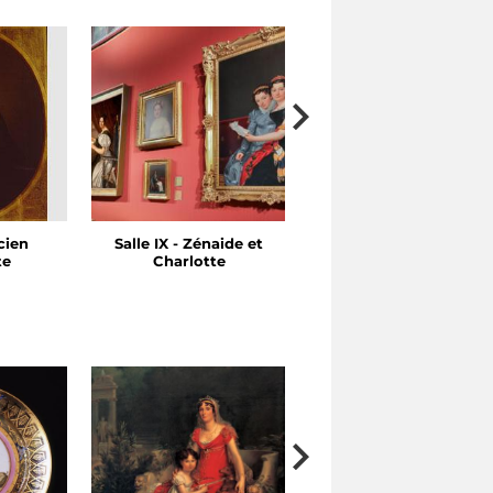
cien
Salle IX - Zénaide et
Salle VII - Le Regne de
te
Charlotte
Naples