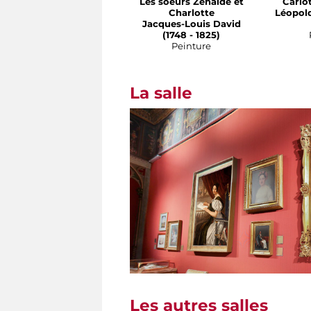
Les soeurs Zénaïde et
Carlo
Charlotte
Léopold
Jacques-Louis David
(1748 - 1825)
Peinture
La salle
Les autres salles