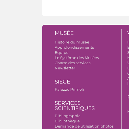
MUSÉE
Histoire du musée
I
Approfondissements
B
Equipe
S
Le Système des Musées
Charte des services
V
Newsletter
A
SIÈGE
Palazzo Primoli
SERVICES
SCIENTIFIQUES
Bibliographie
Bibliothèque
Demande de utilisation photos