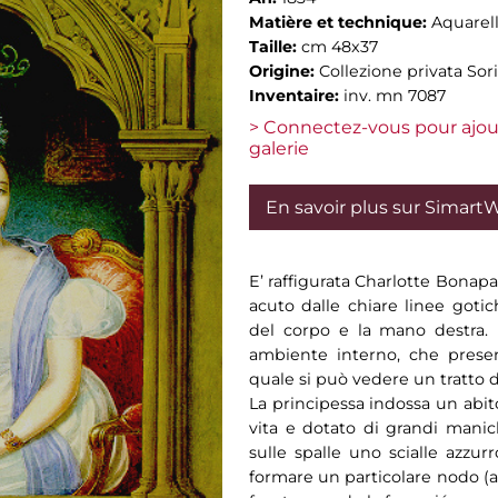
Matière et technique:
Aquarell
Taille:
cm 48x37
Origine:
Collezione privata Sori
Inventaire:
inv. mn 7087
> Connectez-vous pour ajou
galerie
En savoir plus sur Simart
E’ raffigurata Charlotte Bonapa
acuto dalle chiare linee gotic
del corpo e la mano destra. 
ambiente interno, che presen
quale si può vedere un tratto d
La principessa indossa un abit
vita e dotato di grandi manic
sulle spalle uno scialle azzurr
formare un particolare nodo (ac