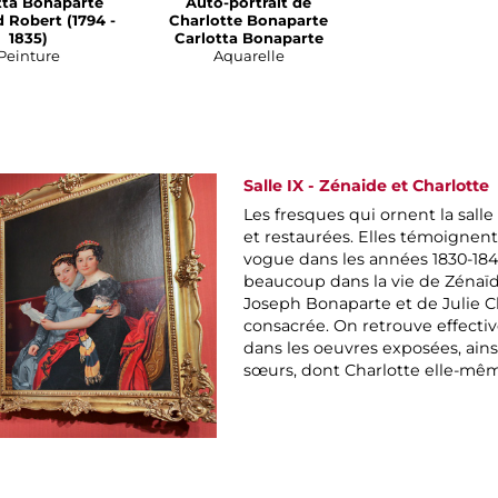
tta Bonaparte
Auto-portrait de
 Robert (1794 -
Charlotte Bonaparte
1835)
Carlotta Bonaparte
Peinture
Aquarelle
Salle IX - Zénaide et Charlotte
Les fresques qui ornent la sal
et restaurées. Elles témoignen
vogue dans les années 1830-18
beaucoup dans la vie de Zénaïde 
Joseph Bonaparte et de Julie Cla
consacrée. On retrouve effect
dans les oeuvres exposées, ains
sœurs, dont Charlotte elle-même