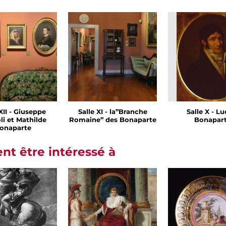
XII - Giuseppe
Salle XI - la”Branche
Salle X - Lu
li et Mathilde
Romaine” des Bonaparte
Bonapar
onaparte
t être intéressé à