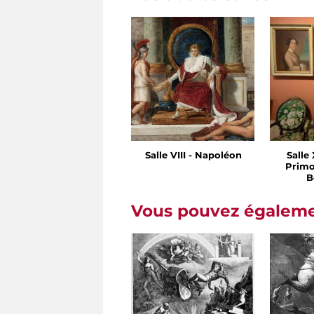
Salle VIII - Napoléon
Salle 
Primo
B
Vous pouvez égalemen