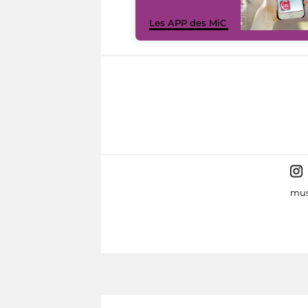
Les APP des MiC
mus