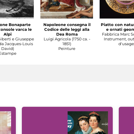
one Bonaparte
Napoleone consegna il
Piatto con natu
onsole varca le
Codice delle leggi alla
e ornati geom
Alpi
Dea Roma
Fabbrica Marc S
iberti e Giuseppe
Luigi Agricola (1750 ca. -
Instrument, outi
da Jacques-Louis
1851)
d'usage
David)
Peinture
Estampe