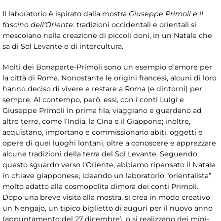
Il laboratorio è ispirato dalla mostra
Giuseppe Primoli e il
fascino dell’Oriente
: tradizioni occidentali e orientali si
mescolano nella creazione di piccoli doni, in un Natale che
sa di Sol Levante e di intercultura.
Molti dei Bonaparte-Primoli sono un esempio d’amore per
la città di Roma. Nonostante le origini francesi, alcuni di loro
hanno deciso di vivere e restare a Roma (e dintorni) per
sempre. Al contempo, però, essi, con i conti Luigi e
Giuseppe Primoli in prima fila, viaggiano e guardano ad
altre terre, come l’India, la Cina e il Giappone; inoltre,
acquistano, importano e commissionano abiti, oggetti e
opere di quei luoghi lontani, oltre a conoscere e apprezzare
alcune tradizioni della terra del Sol Levante. Seguendo
questo sguardo verso l’Oriente, abbiamo ripensato il Natale
in chiave giapponese, ideando un laboratorio “orientalista”
molto adatto alla cosmopolita dimora dei conti Primoli.
Dopo una breve visita alla mostra, si crea in modo creativo
un Nengajō, un tipico biglietto di auguri per il nuovo anno
(appuntamento del 27 dicembre), o si realizzano dei mini-