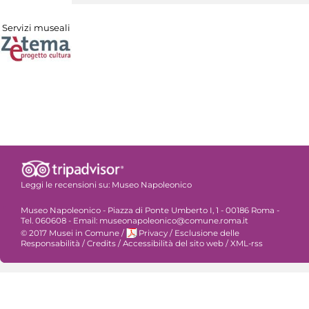
Servizi museali
Leggi le recensioni su:
Museo Napoleonico
Museo Napoleonico - Piazza di Ponte Umberto I, 1 - 00186 Roma -
Tel. 060608 - Email: museonapoleonico@comune.roma.it
© 2017 Musei in Comune
/
Privacy
/
Esclusione delle
Responsabilità
/
Credits
/
Accessibilità del sito web
/
XML-rss