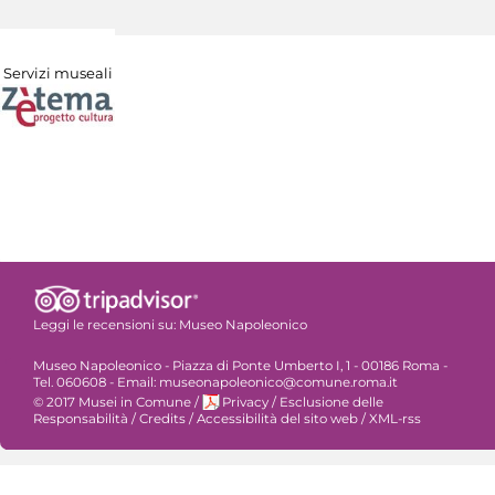
Servizi museali
Leggi le recensioni su:
Museo Napoleonico
Museo Napoleonico - Piazza di Ponte Umberto I, 1 - 00186 Roma -
Tel. 060608 - Email: museonapoleonico@comune.roma.it
© 2017 Musei in Comune
/
Privacy
/
Esclusione delle
Responsabilità
/
Credits
/
Accessibilità del sito web
/
XML-rss