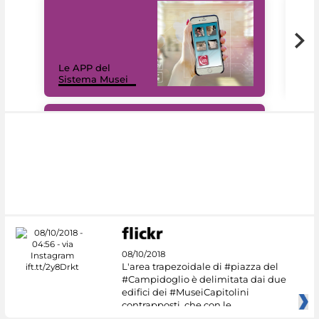
Il 
Le APP del
Mus
Sistema Musei
net
#DiscoverMiC
08/10/2018
L'area trapezoidale di #piazza del
#Campidoglio è delimitata dai due
edifici dei #MuseiCapitolini
contrapposti, che con le