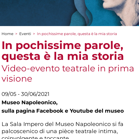
Home
>
Eventi
>
In pochissime parole, questa è la mia storia
Tu sei qui
In pochissime parole,
questa è la mia storia
Video-evento teatrale in prima
visione
09/05 - 30/06/2021
Museo Napoleonico,
sulla pagina Facebook e Youtube del museo
La Sala Impero del Museo Napoleonico si fa
palcoscenico di una pièce teatrale intima,
coinvolgente e toccante.