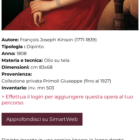
Autore:
François Joseph Kinson (1771-1839)
Tipologia :
Dipinto
Anno:
1808
Materia e tecnica:
Olio su tela
Dimensioni:
cm 83x68
Provenienza:
Collezione privata Primoli Giuseppe (fino al 1927)
Inventario:
inv. mn 503
> Effettua il login per aggiungere questa opera al tuo
percorso
Approfondisci su SimartWeb