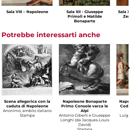
Sala VIII – Napoleone
Sala XII - Giuseppe
Sala X
Primoli e Matilde
Zen
Bonaparte
Potrebbe interessarti anche
Scena allegorica con la
Napoleone Bonaparte
Napo
caduta di Napoleone
Primo Console varca le
Codic
Anonimo, ambito italiano
Alpi
Stampa
Antonio Giberti e Giuseppe
Luigi 
Longhi (da Jacques-Louis
David)
Stampa