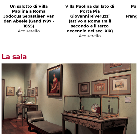
Un salotto di Villa
Villa Paolina dal lato di
Pao
Paolina a Roma
Porta Pia
Jodocus Sebastiaen van
Giovanni Riveruzzi
Franç
den Abeele (Gand 1797 -
(attivo a Roma tra il
1855)
secondo e il terzo
Acquerello
decennio del sec. XIX)
Acquerello
La sala