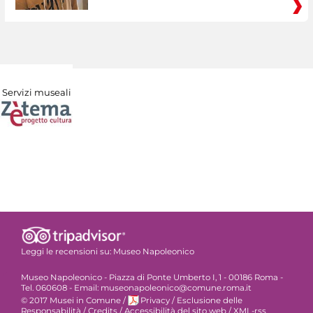
Servizi museali
Leggi le recensioni su:
Museo Napoleonico
Museo Napoleonico - Piazza di Ponte Umberto I, 1 - 00186 Roma -
Tel. 060608 - Email: museonapoleonico@comune.roma.it
© 2017 Musei in Comune
/
Privacy
/
Esclusione delle
Responsabilità
/
Credits
/
Accessibilità del sito web
/
XML-rss