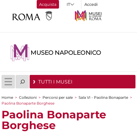
Acquista
Accedi
MUSEO NAPOLEONICO
TUTTI I MUSEI
Home
>
Collezioni
>
Percorsi per sale
>
Sala VI - Paolina Bonaparte
>
Tu sei qui
Paolina Bonaparte Borghese
Paolina Bonaparte
Borghese