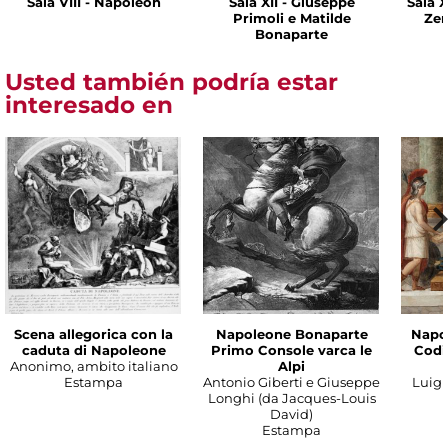
Sala VIII - Napoleón
Sala XII - Giuseppe
Sala X
Primoli e Matilde
Zen
Bonaparte
Usted también podría estar
interesado en
Scena allegorica con la
Napoleone Bonaparte
Napo
caduta di Napoleone
Primo Console varca le
Codic
Anonimo, ambito italiano
Alpi
Estampa
Antonio Giberti e Giuseppe
Luigi 
Longhi (da Jacques-Louis
David)
Estampa