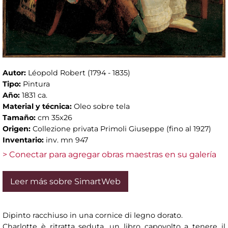
Autor:
Léopold Robert (1794 - 1835)
Tipo:
Pintura
Año:
1831 ca.
Material y técnica:
Oleo sobre tela
Tamaño:
cm 35x26
Origen:
Collezione privata Primoli Giuseppe (fino al 1927)
Inventario:
inv. mn 947
> Conectar para agregar obras maestras en su galería
Leer más sobre SimartWeb
Dipinto racchiuso in una cornice di legno dorato.
Charlotte è ritratta seduta, un libro capovolto a tenere il