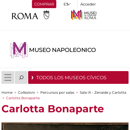
COMPRAR
Acceder
MUSEO NAPOLEONICO
TODOS LOS MUSEOS CÍVICOS
Home
>
Collezioni
>
Percursos por salas
>
Sala IX - Zenaide y Carlotta
You are here
>
Carlotta Bonaparte
Carlotta Bonaparte