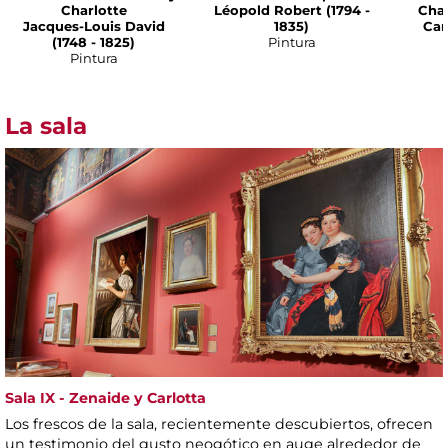
Charlotte
Léopold Robert (1794 -
Cha
Jacques-Louis David
1835)
Car
(1748 - 1825)
Pintura
Pintura
La sala
Sala IX - Zenaide y Carlotta
Los frescos de la sala, recientemente descubiertos, ofrecen
un testimonio del gusto neogótico en auge alrededor de