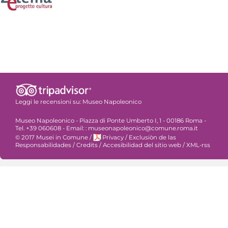
Leggi le recensioni su:
Museo Napoleonico
Museo Napoleonico - Piazza di Ponte Umberto I, 1 - 00186 Roma -
Tel. +39 060608 - Email: : museonapoleonico@comune.roma.it
© 2017 Musei in Comune
/
Privacy
/
Exclusiòn de las
Responsabilidades
/
Credits
/
Accesibilidad del sitio web
/
XML-rss