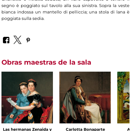
segno è poggiato sul tavolo alla sua sinistra. Sopra la veste
bianca indossa un mantello di pelliccia; una stola di lana è
poggiata sulla sedia.
Obras maestras de la sala
Las hermanas Zenaida y
Carlotta Bonaparte
A