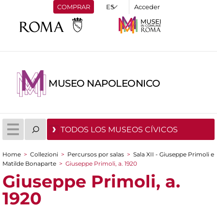
COMPRAR
Acceder
MUSEO NAPOLEONICO
TODOS LOS MUSEOS CÍVICOS
Home
>
Collezioni
>
Percursos por salas
>
Sala XII - Giuseppe Primoli e
You are here
Matilde Bonaparte
>
Giuseppe Primoli, a. 1920
Giuseppe Primoli, a.
1920