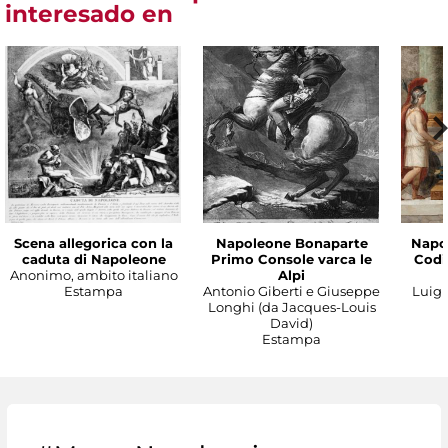
interesado en
Scena allegorica con la
Napoleone Bonaparte
Napo
caduta di Napoleone
Primo Console varca le
Codic
Anonimo, ambito italiano
Alpi
Estampa
Antonio Giberti e Giuseppe
Luigi 
Longhi (da Jacques-Louis
David)
Estampa