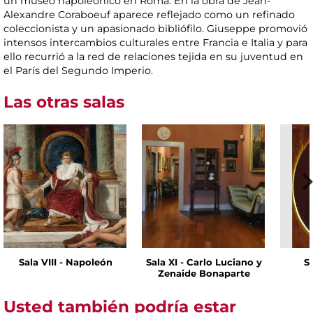
un museo napoleónico en Roma. En la obra de Jean-
Alexandre Coraboeuf aparece reflejado como un refinado
coleccionista y un apasionado bibliófilo. Giuseppe promovió
intensos intercambios culturales entre Francia e Italia y para
ello recurrió a la red de relaciones tejida en su juventud en
el París del Segundo Imperio.
Las otras salas
Sala VIII - Napoleón
Sala XI - Carlo Luciano y
S
Zenaide Bonaparte
Usted también podría estar